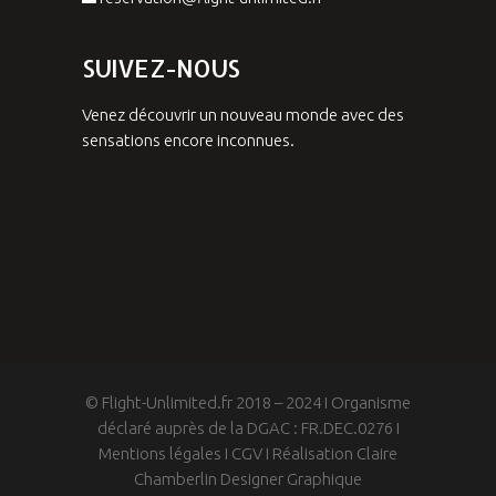
SUIVEZ-NOUS
Venez découvrir un nouveau monde avec des
sensations encore inconnues.
© Flight-Unlimited.fr 2018 – 2024 I Organisme
déclaré auprès de la DGAC : FR.DEC.0276 I
Mentions légales
I
CGV
I
Réalisation Claire
Chamberlin Designer Graphique