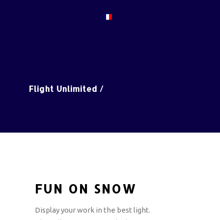
S
CONTACT
FAQ
FRANÇAIS
Flight Unlimited
/
Fun On Snow
FUN ON SNOW
Display your work in the best light.