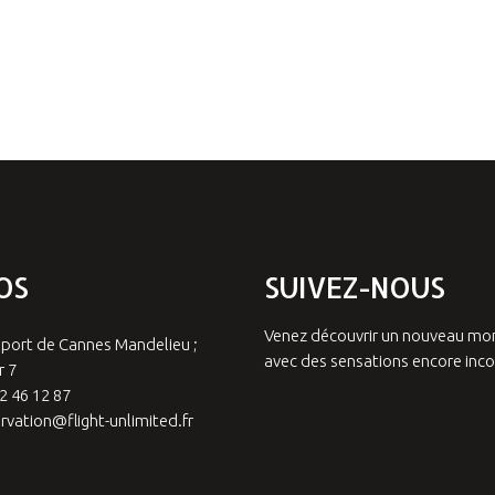
OS
SUIVEZ-NOUS
Venez découvrir un nouveau m
port de Cannes Mandelieu ;
avec des sensations encore inc
 7
2 46 12 87
rvation@flight-unlimited.fr