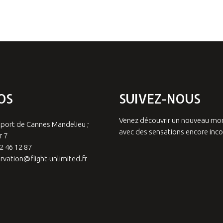
OS
SUIVEZ-NOUS
Venez découvrir un nouveau m
port de Cannes Mandelieu ;
avec des sensations encore inc
 7
2 46 12 87
rvation@flight-unlimited.fr