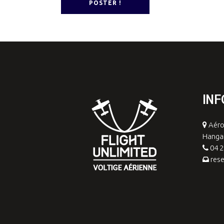
INF
Aéro
Hangar
04 2
rese